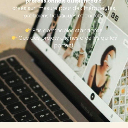
professionnels du bien-être
,
créés sur-mesure pour des thérapeutes,
praticiens holistiques et coachs.
Pas de modèles standards.
Que des projets alignés à celles qui les
portent.