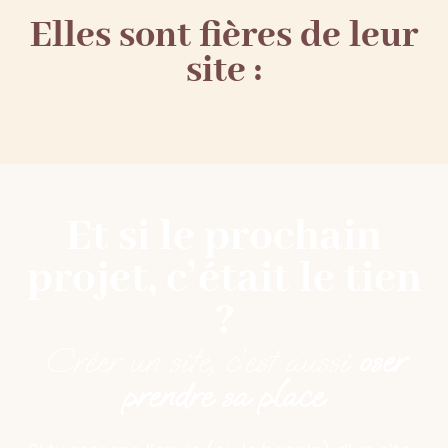
Elles sont fières de leur
site :
Et si le prochain
projet, c’était le tien
?
Créer un site, c’est aussi
oser
prendre sa place
.